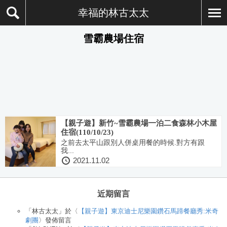
幸福的林古太太
雪霸農場住宿
【親子遊】新竹~雪霸農場一泊二食森林小木屋
住宿(110/10/23)
之前去太平山跟別人併桌用餐的時候.對方有跟
我...
2021.11.02
近期留言
「
林古太太
」於〈
【親子遊】東京迪士尼樂園鑽石馬蹄餐廳秀:米奇
劇團
〉發佈留言