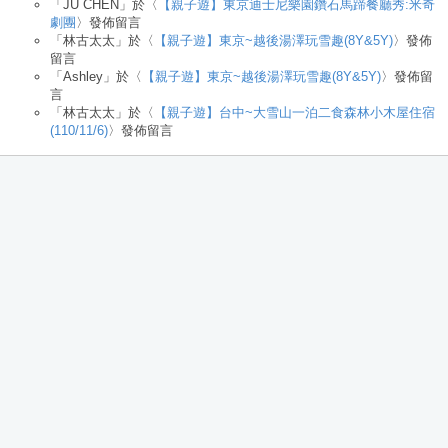
「
JU CHEN
」於〈
【親子遊】東京迪士尼樂園鑽石馬蹄餐廳秀:米奇
劇團
〉發佈留言
「
林古太太
」於〈
【親子遊】東京~越後湯澤玩雪趣(8Y&5Y)
〉發佈
留言
「
Ashley
」於〈
【親子遊】東京~越後湯澤玩雪趣(8Y&5Y)
〉發佈留
言
「
林古太太
」於〈
【親子遊】台中~大雪山一泊二食森林小木屋住宿
(110/11/6)
〉發佈留言