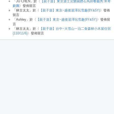
「
JU CHEN
」於〈
【親子遊】東京迪士尼樂園鑽石馬蹄餐廳秀:米奇
劇團
〉發佈留言
「
林古太太
」於〈
【親子遊】東京~越後湯澤玩雪趣(8Y&5Y)
〉發佈
留言
「
Ashley
」於〈
【親子遊】東京~越後湯澤玩雪趣(8Y&5Y)
〉發佈留
言
「
林古太太
」於〈
【親子遊】台中~大雪山一泊二食森林小木屋住宿
(110/11/6)
〉發佈留言