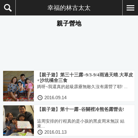
幸福的林古太太
親子營地
【親子遊】第三十三露~9/3-9/4雨過天晴.大草皮
+沙坑橘舍三食
媽呀~我還真的超級霹靂無敵久沒有露營了耶! ...
2016.09.14
【親子遊】第十一露~谷關裡冷熊爸露營去!
這周安排的行程真的是小孩的黑皮周末無誤 結
束...
2016.01.13