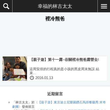
幸福的林古太太
裡冷熊爸
【親子遊】第十一露~谷關裡冷熊爸露營去!
這周安排的行程真的是小孩的黑皮周末無誤 結
束...
2016.01.13
近期留言
「
林古太太
」於〈
【親子遊】東京迪士尼樂園鑽石馬蹄餐廳秀:米奇
劇團
〉發佈留言