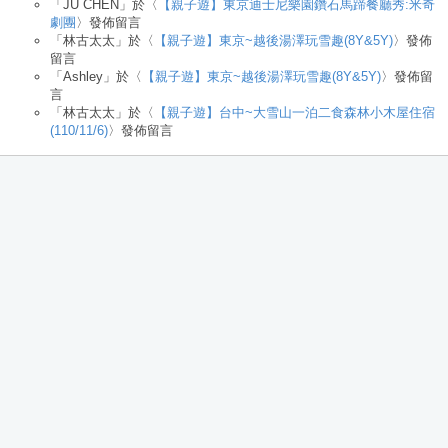
「
JU CHEN
」於〈
【親子遊】東京迪士尼樂園鑽石馬蹄餐廳秀:米奇
劇團
〉發佈留言
「
林古太太
」於〈
【親子遊】東京~越後湯澤玩雪趣(8Y&5Y)
〉發佈
留言
「
Ashley
」於〈
【親子遊】東京~越後湯澤玩雪趣(8Y&5Y)
〉發佈留
言
「
林古太太
」於〈
【親子遊】台中~大雪山一泊二食森林小木屋住宿
(110/11/6)
〉發佈留言