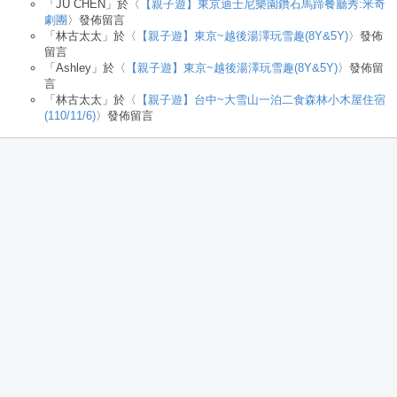
「
JU CHEN
」於〈
【親子遊】東京迪士尼樂園鑽石馬蹄餐廳秀:米奇
劇團
〉發佈留言
「
林古太太
」於〈
【親子遊】東京~越後湯澤玩雪趣(8Y&5Y)
〉發佈
留言
「
Ashley
」於〈
【親子遊】東京~越後湯澤玩雪趣(8Y&5Y)
〉發佈留
言
「
林古太太
」於〈
【親子遊】台中~大雪山一泊二食森林小木屋住宿
(110/11/6)
〉發佈留言