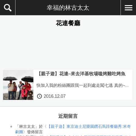
幸福的林古太太
花連餐廳
【親子遊】花連~來去洋基牧場嗑烤雞吃烤魚
快加入我的粉絲團跟我一起到處走闖七逃 真的~...
2016.12.07
近期留言
「
林古太太
」於〈
【親子遊】東京迪士尼樂園鑽石馬蹄餐廳秀:米奇
劇團
〉發佈留言