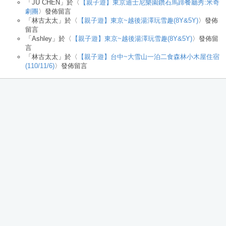
「
JU CHEN
」於〈
【親子遊】東京迪士尼樂園鑽石馬蹄餐廳秀:米奇
劇團
〉發佈留言
「
林古太太
」於〈
【親子遊】東京~越後湯澤玩雪趣(8Y&5Y)
〉發佈
留言
「
Ashley
」於〈
【親子遊】東京~越後湯澤玩雪趣(8Y&5Y)
〉發佈留
言
「
林古太太
」於〈
【親子遊】台中~大雪山一泊二食森林小木屋住宿
(110/11/6)
〉發佈留言