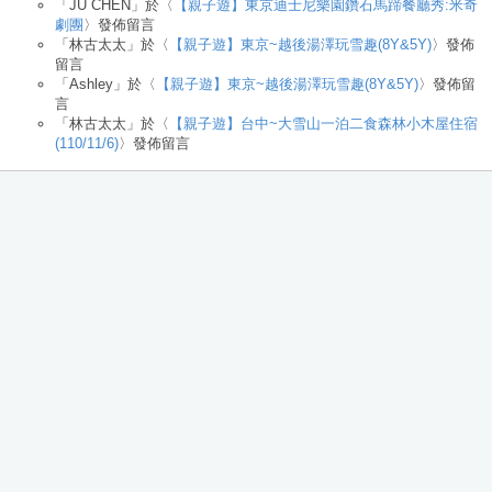
「
JU CHEN
」於〈
【親子遊】東京迪士尼樂園鑽石馬蹄餐廳秀:米奇
劇團
〉發佈留言
「
林古太太
」於〈
【親子遊】東京~越後湯澤玩雪趣(8Y&5Y)
〉發佈
留言
「
Ashley
」於〈
【親子遊】東京~越後湯澤玩雪趣(8Y&5Y)
〉發佈留
言
「
林古太太
」於〈
【親子遊】台中~大雪山一泊二食森林小木屋住宿
(110/11/6)
〉發佈留言