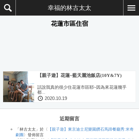
幸福的林古太太
花蓮市區住宿
【親子遊】花蓮~藍天麗池飯店(10Y&7Y)
話說我真的很少住花蓮市區耶~因為來花蓮幾乎
都...
2020.10.19
近期留言
「
林古太太
」於〈
【親子遊】東京迪士尼樂園鑽石馬蹄餐廳秀:米奇
劇團
〉發佈留言