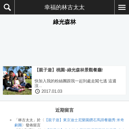
幸福的林古太太
綠光森林
【親子遊】桃園~綠光森林景觀餐廳!
快加入我的粉絲團跟我一起到處走闖七逃 這週
沒...
2017.01.03
近期留言
「
林古太太
」於〈
【親子遊】東京迪士尼樂園鑽石馬蹄餐廳秀:米奇
劇團
〉發佈留言