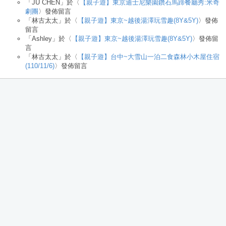
「
JU CHEN
」於〈
【親子遊】東京迪士尼樂園鑽石馬蹄餐廳秀:米奇
劇團
〉發佈留言
「
林古太太
」於〈
【親子遊】東京~越後湯澤玩雪趣(8Y&5Y)
〉發佈
留言
「
Ashley
」於〈
【親子遊】東京~越後湯澤玩雪趣(8Y&5Y)
〉發佈留
言
「
林古太太
」於〈
【親子遊】台中~大雪山一泊二食森林小木屋住宿
(110/11/6)
〉發佈留言