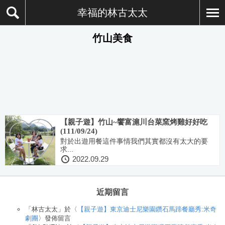
幸福的林古太太
竹山美食
【親子遊】竹山~饗富滬川台菜窯烤雞好好吃
(111/09/24)
對於出遊用餐這件事情我們其實都沒有太大的要
求...
2022.09.29
近期留言
「
林古太太
」於〈
【親子遊】東京迪士尼樂園鑽石馬蹄餐廳秀:米奇
劇團
〉發佈留言