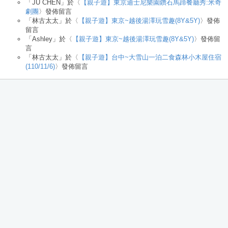
「
JU CHEN
」於〈
【親子遊】東京迪士尼樂園鑽石馬蹄餐廳秀:米奇
劇團
〉發佈留言
「
林古太太
」於〈
【親子遊】東京~越後湯澤玩雪趣(8Y&5Y)
〉發佈
留言
「
Ashley
」於〈
【親子遊】東京~越後湯澤玩雪趣(8Y&5Y)
〉發佈留
言
「
林古太太
」於〈
【親子遊】台中~大雪山一泊二食森林小木屋住宿
(110/11/6)
〉發佈留言