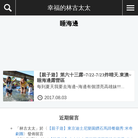
幸福的林古太太
睡海邊
【親子遊】第六十三露~7/22-7/23炸晴天.東澳~
睡海邊露營區
每到夏天我要去海邊~海邊有個漂亮高雄妹!!!...
2017.08.03
近期留言
「
林古太太
」於〈
【親子遊】東京迪士尼樂園鑽石馬蹄餐廳秀:米奇
劇團
〉發佈留言