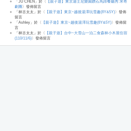
「
JU CHEN
」於〈
【親子遊】東京迪士尼樂園鑽石馬蹄餐廳秀:米奇
劇團
〉發佈留言
「
林古太太
」於〈
【親子遊】東京~越後湯澤玩雪趣(8Y&5Y)
〉發佈
留言
「
Ashley
」於〈
【親子遊】東京~越後湯澤玩雪趣(8Y&5Y)
〉發佈留
言
「
林古太太
」於〈
【親子遊】台中~大雪山一泊二食森林小木屋住宿
(110/11/6)
〉發佈留言