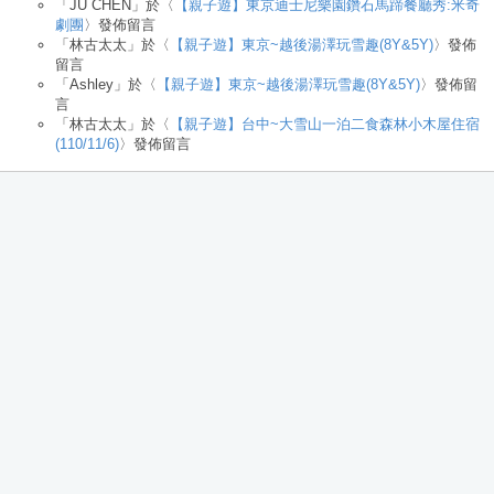
「
JU CHEN
」於〈
【親子遊】東京迪士尼樂園鑽石馬蹄餐廳秀:米奇
劇團
〉發佈留言
「
林古太太
」於〈
【親子遊】東京~越後湯澤玩雪趣(8Y&5Y)
〉發佈
留言
「
Ashley
」於〈
【親子遊】東京~越後湯澤玩雪趣(8Y&5Y)
〉發佈留
言
「
林古太太
」於〈
【親子遊】台中~大雪山一泊二食森林小木屋住宿
(110/11/6)
〉發佈留言