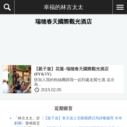
幸福的林古太太
瑞穂春天國際觀光酒店
【親子遊】花蓮~瑞穂春天國際觀光酒店
(8Y&5Y)
快加入我的粉絲團跟我一起到處走闖七逃 這次
為...
2019.02.05
近期留言
「
林古太太
」於〈
【親子遊】東京迪士尼樂園鑽石馬蹄餐廳秀:米奇
劇團
〉發佈留言