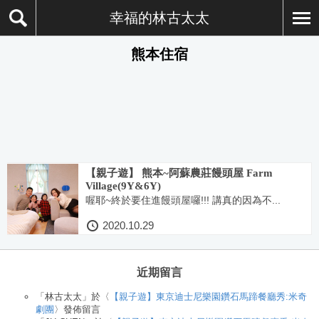
幸福的林古太太
熊本住宿
【親子遊】 熊本~阿蘇農莊饅頭屋 Farm
Village(9Y&6Y)
喔耶~終於要住進饅頭屋囉!!! 講真的因為不...
2020.10.29
近期留言
「
林古太太
」於〈
【親子遊】東京迪士尼樂園鑽石馬蹄餐廳秀:米奇
劇團
〉發佈留言