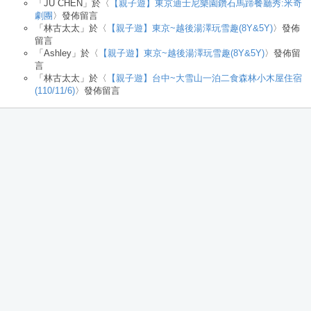
「
JU CHEN
」於〈
【親子遊】東京迪士尼樂園鑽石馬蹄餐廳秀:米奇
劇團
〉發佈留言
「
林古太太
」於〈
【親子遊】東京~越後湯澤玩雪趣(8Y&5Y)
〉發佈
留言
「
Ashley
」於〈
【親子遊】東京~越後湯澤玩雪趣(8Y&5Y)
〉發佈留
言
「
林古太太
」於〈
【親子遊】台中~大雪山一泊二食森林小木屋住宿
(110/11/6)
〉發佈留言