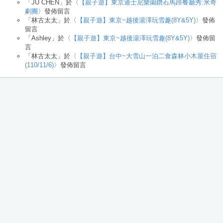
「
JU CHEN
」於〈
【親子遊】東京迪士尼樂園鑽石馬蹄餐廳秀:米奇
劇團
〉發佈留言
「
林古太太
」於〈
【親子遊】東京~越後湯澤玩雪趣(8Y&5Y)
〉發佈
留言
「
Ashley
」於〈
【親子遊】東京~越後湯澤玩雪趣(8Y&5Y)
〉發佈留
言
「
林古太太
」於〈
【親子遊】台中~大雪山一泊二食森林小木屋住宿
(110/11/6)
〉發佈留言