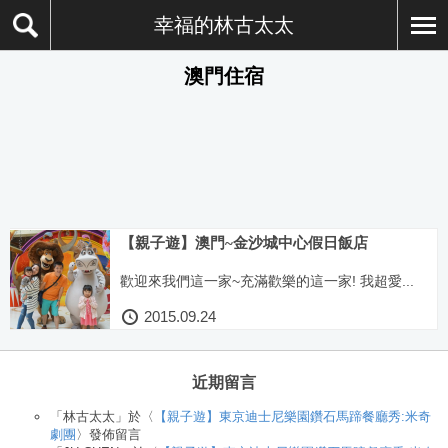
幸福的林古太太
澳門住宿
【親子遊】澳門~金沙城中心假日飯店
歡迎來我們這一家~充滿歡樂的這一家! 我超愛...
2015.09.24
近期留言
「
林古太太
」於〈
【親子遊】東京迪士尼樂園鑽石馬蹄餐廳秀:米奇
劇團
〉發佈留言