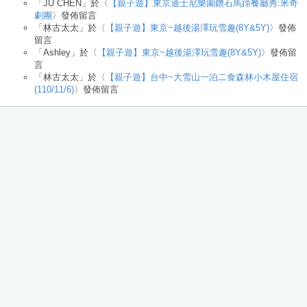
「
JU CHEN
」於〈
【親子遊】東京迪士尼樂園鑽石馬蹄餐廳秀:米奇
劇團
〉發佈留言
「
林古太太
」於〈
【親子遊】東京~越後湯澤玩雪趣(8Y&5Y)
〉發佈
留言
「
Ashley
」於〈
【親子遊】東京~越後湯澤玩雪趣(8Y&5Y)
〉發佈留
言
「
林古太太
」於〈
【親子遊】台中~大雪山一泊二食森林小木屋住宿
(110/11/6)
〉發佈留言