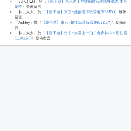
「
JU CHEN
」於〈
【親子遊】東京迪士尼樂園鑽石馬蹄餐廳秀:米奇
劇團
〉發佈留言
「
林古太太
」於〈
【親子遊】東京~越後湯澤玩雪趣(8Y&5Y)
〉發佈
留言
「
Ashley
」於〈
【親子遊】東京~越後湯澤玩雪趣(8Y&5Y)
〉發佈留
言
「
林古太太
」於〈
【親子遊】台中~大雪山一泊二食森林小木屋住宿
(110/11/6)
〉發佈留言