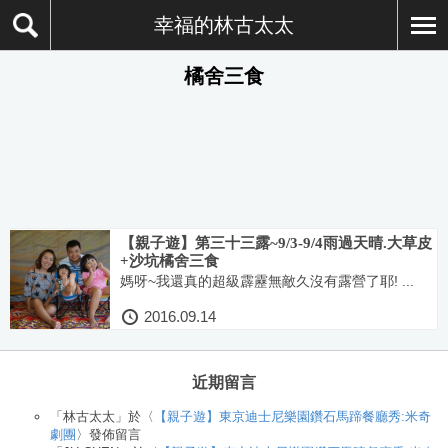
幸福的林古太太
橘舍三食
【親子遊】第三十三露~9/3-9/4雨過天晴.大草皮
+沙坑橘舍三食
媽呀~我還真的超級霹靂無敵久沒有露營了耶! ...
2016.09.14
近期留言
「
林古太太
」於〈
【親子遊】東京迪士尼樂園鑽石馬蹄餐廳秀:米奇
劇團
〉發佈留言