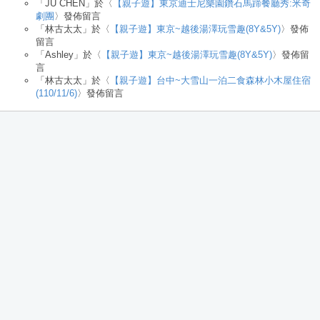
「
JU CHEN
」於〈
【親子遊】東京迪士尼樂園鑽石馬蹄餐廳秀:米奇
劇團
〉發佈留言
「
林古太太
」於〈
【親子遊】東京~越後湯澤玩雪趣(8Y&5Y)
〉發佈
留言
「
Ashley
」於〈
【親子遊】東京~越後湯澤玩雪趣(8Y&5Y)
〉發佈留
言
「
林古太太
」於〈
【親子遊】台中~大雪山一泊二食森林小木屋住宿
(110/11/6)
〉發佈留言