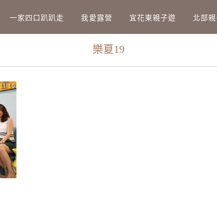
Main Menu
一家四口趴趴走
我愛露營
宜花東親子遊
北部親
樂夏19
11.10