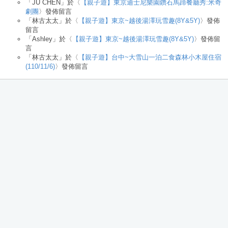
「
JU CHEN
」於〈
【親子遊】東京迪士尼樂園鑽石馬蹄餐廳秀:米奇
劇團
〉發佈留言
「
林古太太
」於〈
【親子遊】東京~越後湯澤玩雪趣(8Y&5Y)
〉發佈
留言
「
Ashley
」於〈
【親子遊】東京~越後湯澤玩雪趣(8Y&5Y)
〉發佈留
言
「
林古太太
」於〈
【親子遊】台中~大雪山一泊二食森林小木屋住宿
(110/11/6)
〉發佈留言