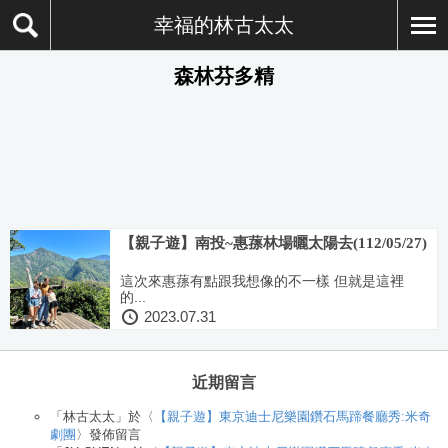
幸福的林古太太
森林芬多精
【親子遊】南投~惠蓀林場曬太陽去(112/05/27)
這次來惠蓀有點跟我想像的不一樣 但就是這裡
的...
2023.07.31
近期留言
「
林古太太
」於〈
【親子遊】東京迪士尼樂園鑽石馬蹄餐廳秀:米奇
劇團
〉發佈留言