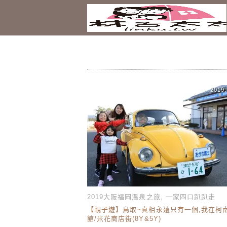
2019.
2019大阪福岡溫泉之旅
,
一家四口趴趴走
【親子遊】鳥取~真相永遠只有一個,我在柯
館/米花商店街(8Y&5Y)