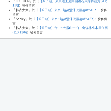
「
JU CHEN
」於〈
【親子遊】東京迪士尼樂園鑽石馬蹄餐廳秀:米奇
劇團
〉發佈留言
「
林古太太
」於〈
【親子遊】東京~越後湯澤玩雪趣(8Y&5Y)
〉發佈
留言
「
Ashley
」於〈
【親子遊】東京~越後湯澤玩雪趣(8Y&5Y)
〉發佈留
言
「
林古太太
」於〈
【親子遊】台中~大雪山一泊二食森林小木屋住宿
(110/11/6)
〉發佈留言