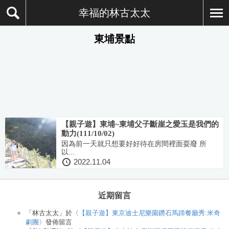
幸福的林古太太
東埔景點
【親子遊】東埔~東埔父子斷崖之愛玉是我們的
動力(111/10/02)
因為前一天就只想要好好待在房間裡面耍廢 所
以...
2022.11.04
近期留言
「
林古太太
」於〈
【親子遊】東京迪士尼樂園鑽石馬蹄餐廳秀:米奇
劇團
〉發佈留言