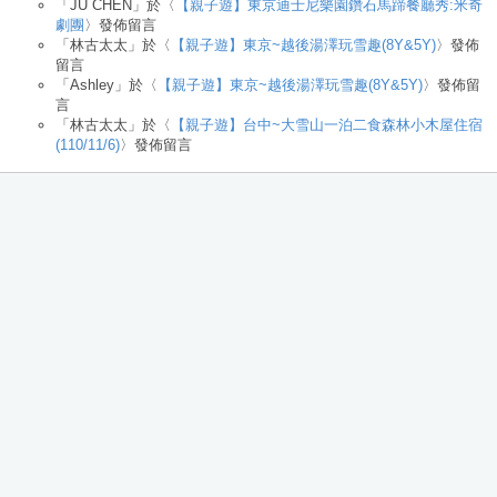
「
JU CHEN
」於〈
【親子遊】東京迪士尼樂園鑽石馬蹄餐廳秀:米奇
劇團
〉發佈留言
「
林古太太
」於〈
【親子遊】東京~越後湯澤玩雪趣(8Y&5Y)
〉發佈
留言
「
Ashley
」於〈
【親子遊】東京~越後湯澤玩雪趣(8Y&5Y)
〉發佈留
言
「
林古太太
」於〈
【親子遊】台中~大雪山一泊二食森林小木屋住宿
(110/11/6)
〉發佈留言