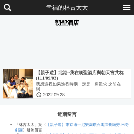
幸福的林古太太
朝聖酒店
【親子遊】北港~我在朝聖酒店與朝天宮共枕
(111/09/03)
我想這裡如果進香時期一定是一房難求 之前在
網...
2022.09.28
近期留言
「
林古太太
」於〈
【親子遊】東京迪士尼樂園鑽石馬蹄餐廳秀:米奇
劇團
〉發佈留言