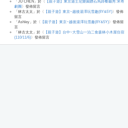
「
JU CHEN
」於〈
【親子遊】東京迪士尼樂園鑽石馬蹄餐廳秀:米奇
劇團
〉發佈留言
「
林古太太
」於〈
【親子遊】東京~越後湯澤玩雪趣(8Y&5Y)
〉發佈
留言
「
Ashley
」於〈
【親子遊】東京~越後湯澤玩雪趣(8Y&5Y)
〉發佈留
言
「
林古太太
」於〈
【親子遊】台中~大雪山一泊二食森林小木屋住宿
(110/11/6)
〉發佈留言