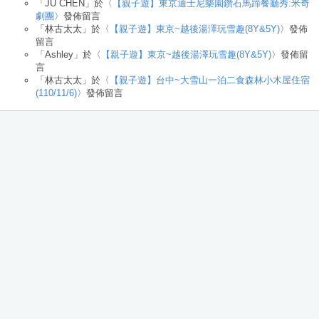
「
JU CHEN
」於〈
【親子遊】東京迪士尼樂園鑽石馬蹄餐廳秀:米奇
劇團
〉發佈留言
「
林古太太
」於〈
【親子遊】東京~越後湯澤玩雪趣(8Y&5Y)
〉發佈
留言
「
Ashley
」於〈
【親子遊】東京~越後湯澤玩雪趣(8Y&5Y)
〉發佈留
言
「
林古太太
」於〈
【親子遊】台中~大雪山一泊二食森林小木屋住宿
(110/11/6)
〉發佈留言