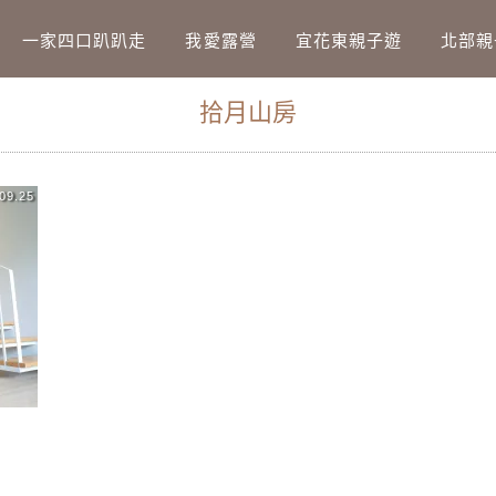
Main Menu
一家四口趴趴走
我愛露營
宜花東親子遊
北部親
拾月山房
09.25