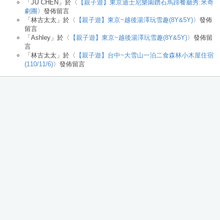
「
JU CHEN
」於〈
【親子遊】東京迪士尼樂園鑽石馬蹄餐廳秀:米奇
劇團
〉發佈留言
「
林古太太
」於〈
【親子遊】東京~越後湯澤玩雪趣(8Y&5Y)
〉發佈
留言
「
Ashley
」於〈
【親子遊】東京~越後湯澤玩雪趣(8Y&5Y)
〉發佈留
言
「
林古太太
」於〈
【親子遊】台中~大雪山一泊二食森林小木屋住宿
(110/11/6)
〉發佈留言