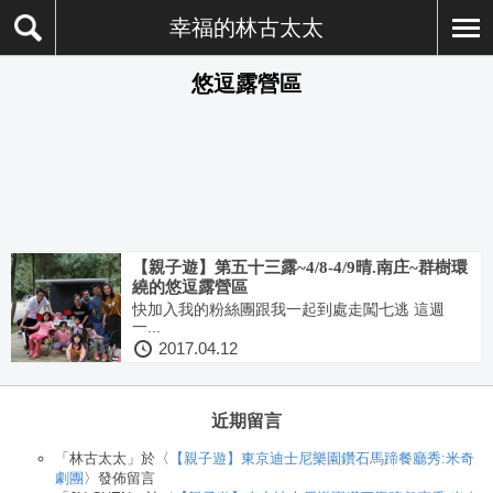
幸福的林古太太
悠逗露營區
【親子遊】第五十三露~4/8-4/9晴.南庄~群樹環
繞的悠逗露營區
快加入我的粉絲團跟我一起到處走闖七逃 這週
一...
2017.04.12
近期留言
「
林古太太
」於〈
【親子遊】東京迪士尼樂園鑽石馬蹄餐廳秀:米奇
劇團
〉發佈留言