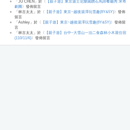
「
JU CHEN
」於〈
【親子遊】東京迪士尼樂園鑽石馬蹄餐廳秀:米奇
劇團
〉發佈留言
「
林古太太
」於〈
【親子遊】東京~越後湯澤玩雪趣(8Y&5Y)
〉發佈
留言
「
Ashley
」於〈
【親子遊】東京~越後湯澤玩雪趣(8Y&5Y)
〉發佈留
言
「
林古太太
」於〈
【親子遊】台中~大雪山一泊二食森林小木屋住宿
(110/11/6)
〉發佈留言