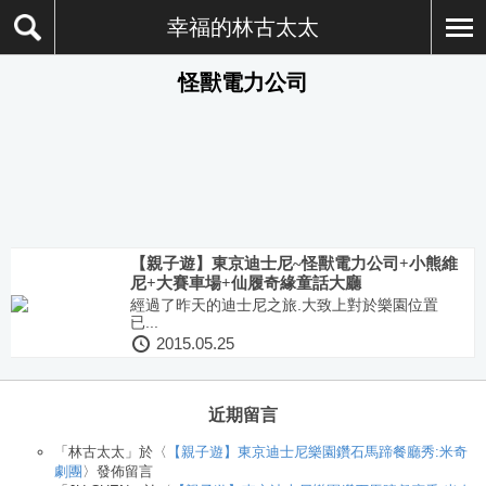
幸福的林古太太
怪獸電力公司
【親子遊】東京迪士尼~怪獸電力公司+小熊維
尼+大賽車場+仙履奇緣童話大廳
經過了昨天的迪士尼之旅.大致上對於樂園位置
已...
2015.05.25
近期留言
「
林古太太
」於〈
【親子遊】東京迪士尼樂園鑽石馬蹄餐廳秀:米奇
劇團
〉發佈留言