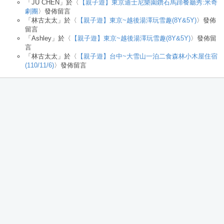
「
JU CHEN
」於〈
【親子遊】東京迪士尼樂園鑽石馬蹄餐廳秀:米奇
劇團
〉發佈留言
「
林古太太
」於〈
【親子遊】東京~越後湯澤玩雪趣(8Y&5Y)
〉發佈
留言
「
Ashley
」於〈
【親子遊】東京~越後湯澤玩雪趣(8Y&5Y)
〉發佈留
言
「
林古太太
」於〈
【親子遊】台中~大雪山一泊二食森林小木屋住宿
(110/11/6)
〉發佈留言