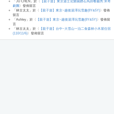
「
JU CHEN
」於〈
【親子遊】東京迪士尼樂園鑽石馬蹄餐廳秀:米奇
劇團
〉發佈留言
「
林古太太
」於〈
【親子遊】東京~越後湯澤玩雪趣(8Y&5Y)
〉發佈
留言
「
Ashley
」於〈
【親子遊】東京~越後湯澤玩雪趣(8Y&5Y)
〉發佈留
言
「
林古太太
」於〈
【親子遊】台中~大雪山一泊二食森林小木屋住宿
(110/11/6)
〉發佈留言