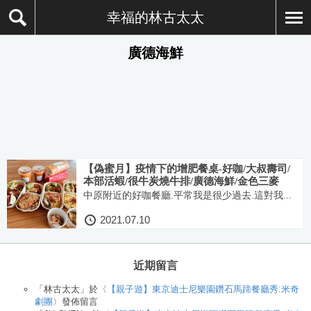
幸福的林古太太
廣德海鮮
【偽蜜月】疫情下的增肥餐桌-好咖/大叔壽司/
本部活蝦/很牛炭燒牛排/廣德海鮮/金色三麥
中原附近的好咖餐廳.平常我是很少過去.這對我...
2021.07.10
近期留言
「
林古太太
」於〈
【親子遊】東京迪士尼樂園鑽石馬蹄餐廳秀:米奇
劇團
〉發佈留言