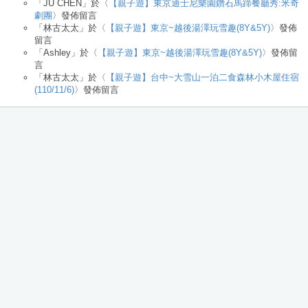
「
JU CHEN
」於〈
【親子遊】東京迪士尼樂園鑽石馬蹄餐廳秀:米奇
劇團
〉發佈留言
「
林古太太
」於〈
【親子遊】東京~越後湯澤玩雪趣(8Y&5Y)
〉發佈
留言
「
Ashley
」於〈
【親子遊】東京~越後湯澤玩雪趣(8Y&5Y)
〉發佈留
言
「
林古太太
」於〈
【親子遊】台中~大雪山一泊二食森林小木屋住宿
(110/11/6)
〉發佈留言