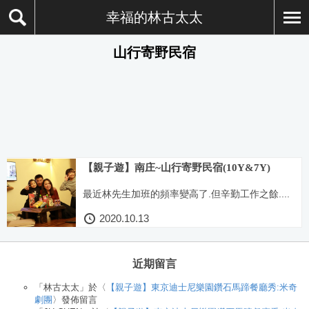
幸福的林古太太
山行寄野民宿
【親子遊】南庄~山行寄野民宿(10Y&7Y)
最近林先生加班的頻率變高了.但辛勤工作之餘....
2020.10.13
近期留言
「
林古太太
」於〈
【親子遊】東京迪士尼樂園鑽石馬蹄餐廳秀:米奇
劇團
〉發佈留言