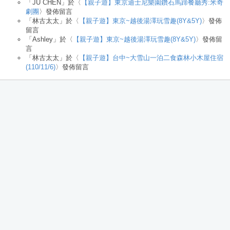
「
JU CHEN
」於〈
【親子遊】東京迪士尼樂園鑽石馬蹄餐廳秀:米奇
劇團
〉發佈留言
「
林古太太
」於〈
【親子遊】東京~越後湯澤玩雪趣(8Y&5Y)
〉發佈
留言
「
Ashley
」於〈
【親子遊】東京~越後湯澤玩雪趣(8Y&5Y)
〉發佈留
言
「
林古太太
」於〈
【親子遊】台中~大雪山一泊二食森林小木屋住宿
(110/11/6)
〉發佈留言