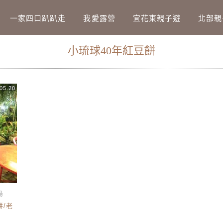
Main Menu
一家四口趴趴走
我愛露營
宜花東親子遊
北部親
小琉球40年紅豆餅
05.20
島
餅/老