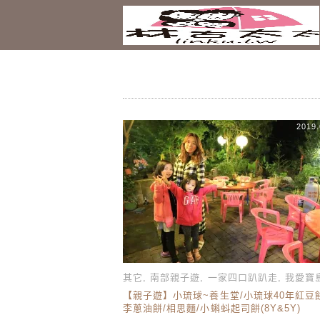
2019.
其它
,
南部親子遊
,
一家四口趴趴走
,
我愛寶
【親子遊】小琉球~養生堂/小琉球40年紅豆
李蔥油餅/相思麵/小蝌蚪起司餅(8Y&5Y)