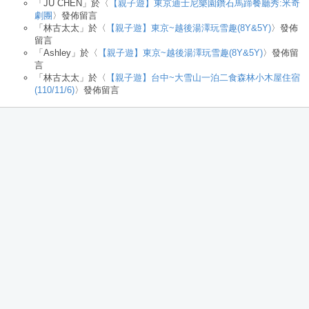
「
JU CHEN
」於〈
【親子遊】東京迪士尼樂園鑽石馬蹄餐廳秀:米奇
劇團
〉發佈留言
「
林古太太
」於〈
【親子遊】東京~越後湯澤玩雪趣(8Y&5Y)
〉發佈
留言
「
Ashley
」於〈
【親子遊】東京~越後湯澤玩雪趣(8Y&5Y)
〉發佈留
言
「
林古太太
」於〈
【親子遊】台中~大雪山一泊二食森林小木屋住宿
(110/11/6)
〉發佈留言