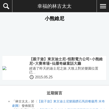
幸福的林古太太
小熊維尼
【親子遊】東京迪士尼~怪獸電力公司+小熊維
尼+大賽車場+仙履奇緣童話大廳
經過了昨天的迪士尼之旅.大致上對於樂園位置
已...
2015.05.25
近期留言
「
林古太太
」於〈
【親子遊】東京迪士尼樂園鑽石馬蹄餐廳秀:米奇
劇團
〉發佈留言