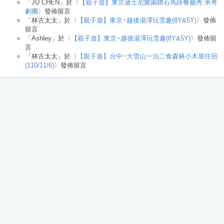
「
JU CHEN
」於〈
【親子遊】東京迪士尼樂園鑽石馬蹄餐廳秀:米奇
劇團
〉發佈留言
「
林古太太
」於〈
【親子遊】東京~越後湯澤玩雪趣(8Y&5Y)
〉發佈
留言
「
Ashley
」於〈
【親子遊】東京~越後湯澤玩雪趣(8Y&5Y)
〉發佈留
言
「
林古太太
」於〈
【親子遊】台中~大雪山一泊二食森林小木屋住宿
(110/11/6)
〉發佈留言