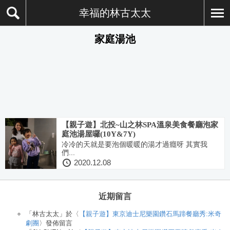
幸福的林古太太
家庭湯池
【親子遊】北投~山之林SPA溫泉美食餐廳泡家
庭池湯屋囉(10Y&7Y)
冷冷的天就是要泡個暖暖的湯才過癮呀 其實我
們...
2020.12.08
近期留言
「
林古太太
」於〈
【親子遊】東京迪士尼樂園鑽石馬蹄餐廳秀:米奇
劇團
〉發佈留言