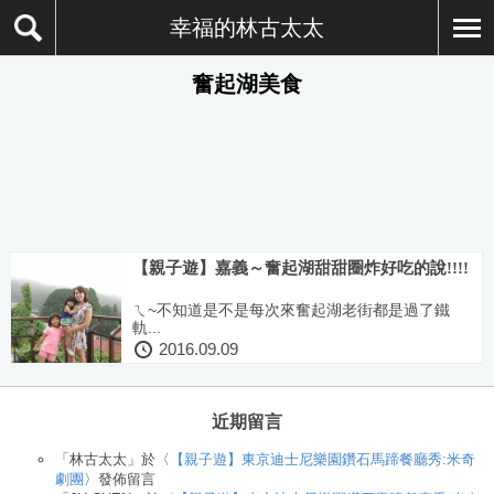
幸福的林古太太
奮起湖美食
【親子遊】嘉義～奮起湖甜甜圈炸好吃的說!!!!
ㄟ~不知道是不是每次來奮起湖老街都是過了鐵
軌...
2016.09.09
近期留言
「
林古太太
」於〈
【親子遊】東京迪士尼樂園鑽石馬蹄餐廳秀:米奇
劇團
〉發佈留言