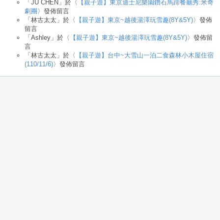
「
JU CHEN
」於〈
【親子遊】東京迪士尼樂園鑽石馬蹄餐廳秀:米奇
劇團
〉發佈留言
「
林古太太
」於〈
【親子遊】東京~越後湯澤玩雪趣(8Y&5Y)
〉發佈
留言
「
Ashley
」於〈
【親子遊】東京~越後湯澤玩雪趣(8Y&5Y)
〉發佈留
言
「
林古太太
」於〈
【親子遊】台中~大雪山一泊二食森林小木屋住宿
(110/11/6)
〉發佈留言