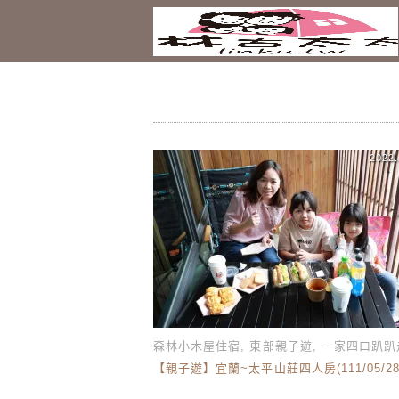
2022.
森林小木屋住宿
,
東部親子遊
,
一家四口趴趴
【親子遊】宜蘭~太平山莊四人房(111/05/28