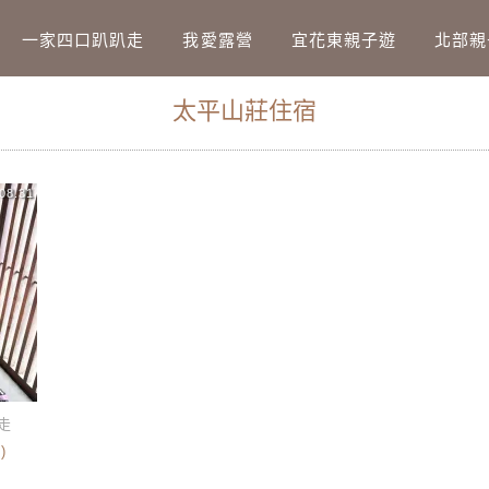
Main Menu
一家四口趴趴走
我愛露營
宜花東親子遊
北部親
太平山莊住宿
08.31
走
)