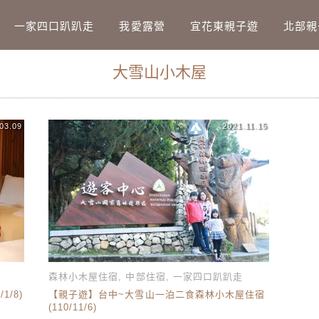
Main Menu
一家四口趴趴走
我愛露營
宜花東親子遊
北部親
大雪山小木屋
03.09
2021.11.15
森林小木屋住宿
,
中部住宿
,
一家四口趴趴走
/8)
【親子遊】台中~大雪山一泊二食森林小木屋住宿
(110/11/6)