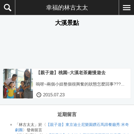
幸福的林古太太
大溪景點
【親子遊】桃園~大溪老茶廠慢遊去
嗚呀~兩個小妞整個很興奮的狀態怎麼回事???...
2015.07.23
近期留言
「
林古太太
」於〈
【親子遊】東京迪士尼樂園鑽石馬蹄餐廳秀:米奇
劇團
〉發佈留言