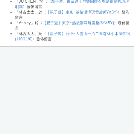
「
JU CHEN
」於〈
【親子遊】東京迪士尼樂園鑽石馬蹄餐廳秀:米奇
劇團
〉發佈留言
「
林古太太
」於〈
【親子遊】東京~越後湯澤玩雪趣(8Y&5Y)
〉發佈
留言
「
Ashley
」於〈
【親子遊】東京~越後湯澤玩雪趣(8Y&5Y)
〉發佈留
言
「
林古太太
」於〈
【親子遊】台中~大雪山一泊二食森林小木屋住宿
(110/11/6)
〉發佈留言