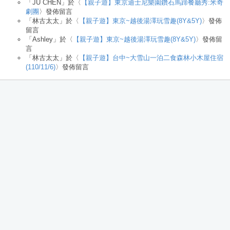
「
JU CHEN
」於〈
【親子遊】東京迪士尼樂園鑽石馬蹄餐廳秀:米奇
劇團
〉發佈留言
「
林古太太
」於〈
【親子遊】東京~越後湯澤玩雪趣(8Y&5Y)
〉發佈
留言
「
Ashley
」於〈
【親子遊】東京~越後湯澤玩雪趣(8Y&5Y)
〉發佈留
言
「
林古太太
」於〈
【親子遊】台中~大雪山一泊二食森林小木屋住宿
(110/11/6)
〉發佈留言