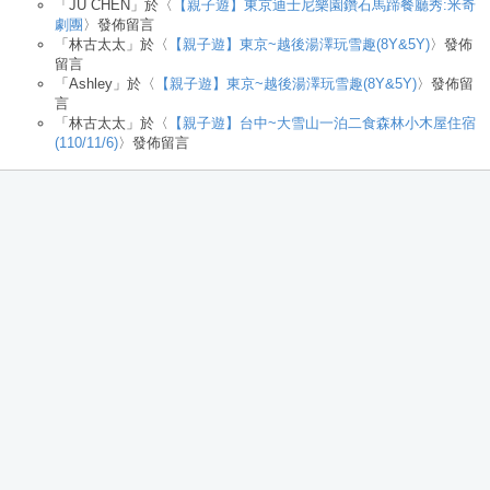
「
JU CHEN
」於〈
【親子遊】東京迪士尼樂園鑽石馬蹄餐廳秀:米奇
劇團
〉發佈留言
「
林古太太
」於〈
【親子遊】東京~越後湯澤玩雪趣(8Y&5Y)
〉發佈
留言
「
Ashley
」於〈
【親子遊】東京~越後湯澤玩雪趣(8Y&5Y)
〉發佈留
言
「
林古太太
」於〈
【親子遊】台中~大雪山一泊二食森林小木屋住宿
(110/11/6)
〉發佈留言