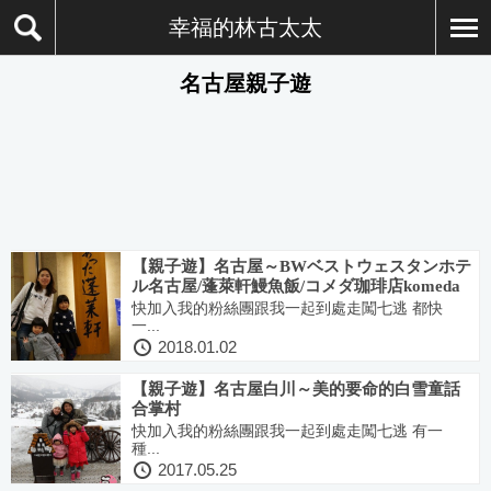
幸福的林古太太
名古屋親子遊
【親子遊】名古屋～BWベストウェスタンホテ
ル名古屋/蓬萊軒鰻魚飯/コメダ珈琲店komeda
咖啡
快加入我的粉絲團跟我一起到處走闖七逃 都快
一...
2018.01.02
【親子遊】名古屋白川～美的要命的白雪童話
合掌村
快加入我的粉絲團跟我一起到處走闖七逃 有一
種...
2017.05.25