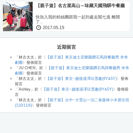
【親子遊】名古屋高山～味藏天國飛驒牛餐廳
快加入我的粉絲團跟我一起到處走闖七逃 離開
了...
2017.05.19
近期留言
「
林古太太
」於〈
【親子遊】東京迪士尼樂園鑽石馬蹄餐廳秀:米奇
劇團
〉發佈留言
「
JU CHEN
」於〈
【親子遊】東京迪士尼樂園鑽石馬蹄餐廳秀:米奇
劇團
〉發佈留言
「
林古太太
」於〈
【親子遊】東京~越後湯澤玩雪趣(8Y&5Y)
〉發佈
留言
「
Ashley
」於〈
【親子遊】東京~越後湯澤玩雪趣(8Y&5Y)
〉發佈留
言
「
林古太太
」於〈
【親子遊】台中~大雪山一泊二食森林小木屋住宿
(110/11/6)
〉發佈留言