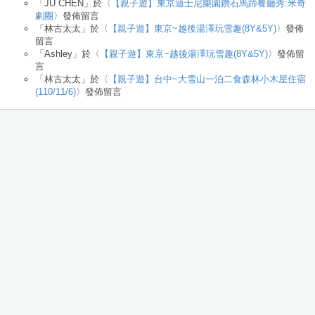
「
JU CHEN
」於〈
【親子遊】東京迪士尼樂園鑽石馬蹄餐廳秀:米奇
劇團
〉發佈留言
「
林古太太
」於〈
【親子遊】東京~越後湯澤玩雪趣(8Y&5Y)
〉發佈
留言
「
Ashley
」於〈
【親子遊】東京~越後湯澤玩雪趣(8Y&5Y)
〉發佈留
言
「
林古太太
」於〈
【親子遊】台中~大雪山一泊二食森林小木屋住宿
(110/11/6)
〉發佈留言