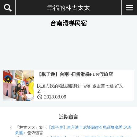
幸福的林古太太
台南滑梯民宿
【親子遊】台南~扭蛋滑梯FUN假旅店
快加入我的粉絲團跟我一起到處走闖七逃 好久
之...
2018.08.06
近期留言
「
林古太太
」於〈
【親子遊】東京迪士尼樂園鑽石馬蹄餐廳秀:米奇
劇團
〉發佈留言