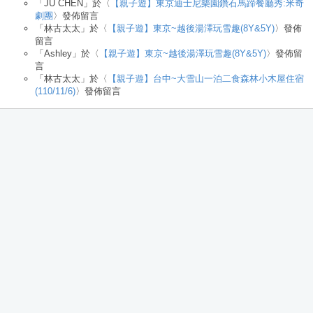
「
JU CHEN
」於〈
【親子遊】東京迪士尼樂園鑽石馬蹄餐廳秀:米奇
劇團
〉發佈留言
「
林古太太
」於〈
【親子遊】東京~越後湯澤玩雪趣(8Y&5Y)
〉發佈
留言
「
Ashley
」於〈
【親子遊】東京~越後湯澤玩雪趣(8Y&5Y)
〉發佈留
言
「
林古太太
」於〈
【親子遊】台中~大雪山一泊二食森林小木屋住宿
(110/11/6)
〉發佈留言