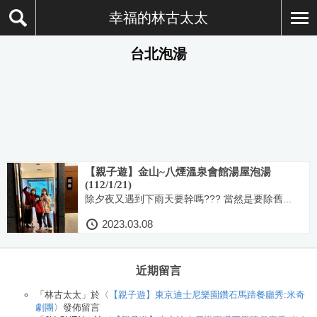
幸福的林古太太
台北泡湯
【親子遊】金山~八煙溫泉會館湯屋泡湯
(112/1/21)
除夕夜又遇到下雨天要幹嗎??? 當然是要除舊...
2023.03.08
近期留言
「
林古太太
」於〈
【親子遊】東京迪士尼樂園鑽石馬蹄餐廳秀:米奇
劇團
〉發佈留言