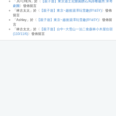
「
JU CHEN
」於〈
【親子遊】東京迪士尼樂園鑽石馬蹄餐廳秀:米奇
劇團
〉發佈留言
「
林古太太
」於〈
【親子遊】東京~越後湯澤玩雪趣(8Y&5Y)
〉發佈
留言
「
Ashley
」於〈
【親子遊】東京~越後湯澤玩雪趣(8Y&5Y)
〉發佈留
言
「
林古太太
」於〈
【親子遊】台中~大雪山一泊二食森林小木屋住宿
(110/11/6)
〉發佈留言