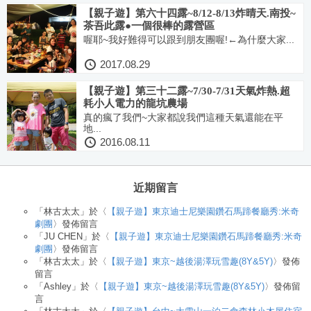
【親子遊】第六十四露~8/12-8/13炸晴天.南投~
茶吾此露●一個很棒的露營區
喔耶~我好難得可以跟到朋友團喔!←為什麼大家...
2017.08.29
【親子遊】第三十二露~7/30-7/31天氣炸熱.超
耗小人電力的龍坑農場
真的瘋了我們~大家都說我們這種天氣還能在平
地...
2016.08.11
近期留言
「
林古太太
」於〈
【親子遊】東京迪士尼樂園鑽石馬蹄餐廳秀:米奇
劇團
〉發佈留言
「
JU CHEN
」於〈
【親子遊】東京迪士尼樂園鑽石馬蹄餐廳秀:米奇
劇團
〉發佈留言
「
林古太太
」於〈
【親子遊】東京~越後湯澤玩雪趣(8Y&5Y)
〉發佈
留言
「
Ashley
」於〈
【親子遊】東京~越後湯澤玩雪趣(8Y&5Y)
〉發佈留
言