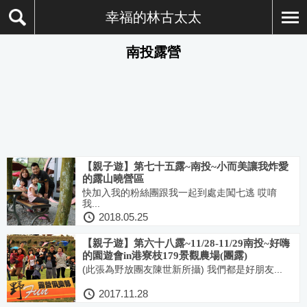
幸福的林古太太
南投露營
【親子遊】第七十五露~南投~小而美讓我炸愛
的露山曉營區
快加入我的粉絲團跟我一起到處走闖七逃 哎唷
我...
2018.05.25
【親子遊】第六十八露~11/28-11/29南投~好嗨
的園遊會in港寮枝179景觀農場(團露)
(此張為野放團友陳世新所攝) 我們都是好朋友...
2017.11.28