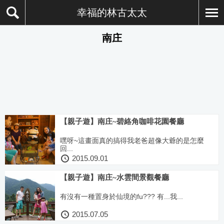
幸福的林古太太
南庄
【親子遊】南庄~碧絡角咖啡花園餐廳
嘿呀~這畫面真的搞得我老爸超像大爺的是怎麼
回...
2015.09.01
【親子遊】南庄~水雲間景觀餐廳
有沒有一種置身於仙境的fu??? 有...我...
2015.07.05