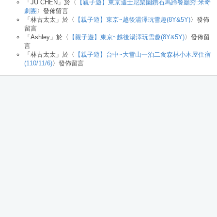
「
JU CHEN
」於〈
【親子遊】東京迪士尼樂園鑽石馬蹄餐廳秀:米奇
劇團
〉發佈留言
「
林古太太
」於〈
【親子遊】東京~越後湯澤玩雪趣(8Y&5Y)
〉發佈
留言
「
Ashley
」於〈
【親子遊】東京~越後湯澤玩雪趣(8Y&5Y)
〉發佈留
言
「
林古太太
」於〈
【親子遊】台中~大雪山一泊二食森林小木屋住宿
(110/11/6)
〉發佈留言