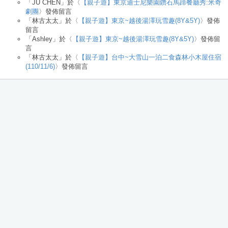
「
JU CHEN
」於〈
【親子遊】東京迪士尼樂園鑽石馬蹄餐廳秀:米奇
劇團
〉發佈留言
「
林古太太
」於〈
【親子遊】東京~越後湯澤玩雪趣(8Y&5Y)
〉發佈
留言
「
Ashley
」於〈
【親子遊】東京~越後湯澤玩雪趣(8Y&5Y)
〉發佈留
言
「
林古太太
」於〈
【親子遊】台中~大雪山一泊二食森林小木屋住宿
(110/11/6)
〉發佈留言