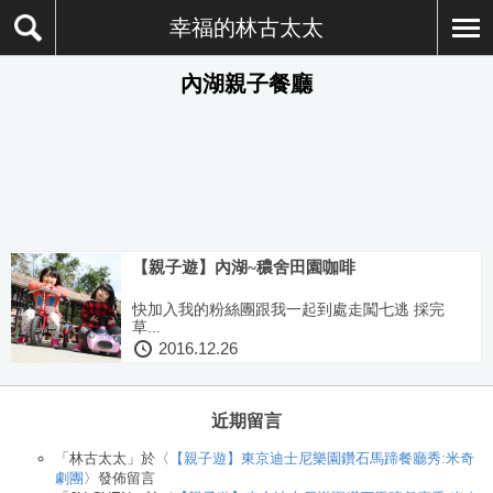
幸福的林古太太
內湖親子餐廳
【親子遊】內湖~穠舍田園咖啡
快加入我的粉絲團跟我一起到處走闖七逃 採完
草...
2016.12.26
近期留言
「
林古太太
」於〈
【親子遊】東京迪士尼樂園鑽石馬蹄餐廳秀:米奇
劇團
〉發佈留言