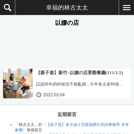
幸福的林古太太
以娜の店
【親子遊】新竹~以娜の店景觀餐廳(111/1/2)
話說跨年的時候也不敢亂跑...今年有太多時候...
2022.03.04
近期留言
「
林古太太
」於〈
【親子遊】東京迪士尼樂園鑽石馬蹄餐廳秀:米奇
劇團
〉發佈留言