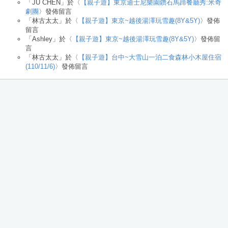
「
JU CHEN
」於〈
【親子遊】東京迪士尼樂園鑽石馬蹄餐廳秀:米奇
劇團
〉發佈留言
「
林古太太
」於〈
【親子遊】東京~越後湯澤玩雪趣(8Y&5Y)
〉發佈
留言
「
Ashley
」於〈
【親子遊】東京~越後湯澤玩雪趣(8Y&5Y)
〉發佈留
言
「
林古太太
」於〈
【親子遊】台中~大雪山一泊二食森林小木屋住宿
(110/11/6)
〉發佈留言