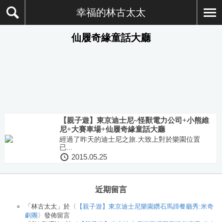
幸福的林古太太
仙履奇緣童話大廳
【親子遊】東京迪士尼~怪獸電力公司+小熊維
尼+大賽車場+仙履奇緣童話大廳
經過了昨天的迪士尼之旅.大致上對於樂園位置
已...
2015.05.25
近期留言
「
林古太太
」於〈
【親子遊】東京迪士尼樂園鑽石馬蹄餐廳秀:米奇
劇團
〉發佈留言