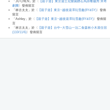
「
JU CHEN
」於〈
【親子遊】東京迪士尼樂園鑽石馬蹄餐廳秀:米奇
劇團
〉發佈留言
「
林古太太
」於〈
【親子遊】東京~越後湯澤玩雪趣(8Y&5Y)
〉發佈
留言
「
Ashley
」於〈
【親子遊】東京~越後湯澤玩雪趣(8Y&5Y)
〉發佈留
言
「
林古太太
」於〈
【親子遊】台中~大雪山一泊二食森林小木屋住宿
(110/11/6)
〉發佈留言