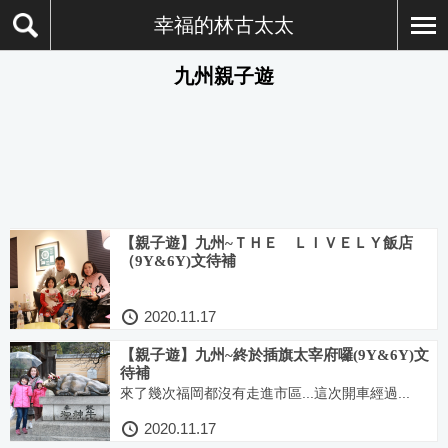
幸福的林古太太
九州親子遊
【親子遊】九州~ＴＨＥ ＬＩＶＥＬＹ飯店
（9Y&6Y)文待補
2020.11.17
【親子遊】九州~終於插旗太宰府囉(9Y&6Y)文
待補
來了幾次福岡都沒有走進市區...這次開車經過...
2020.11.17